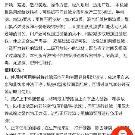
新颖、紧凑、造型美观、操作方便、经久耐用，适用广泛。 本机滤
板采用螺纹状结构，可根据不同过滤介质和生产工艺
(
初滤、半精
滤、精滤
)
要求，更换不同滤材（如
PP
滤膜、混合纤维树脂滤膜、聚
四氟乙烯滤膜和不锈钢烧结板等），直接用微孔滤膜即能达到无菌
过滤的目的。用户还可根据过滤量的大小，相应减少或增加过滤层
数，使之适合生产需要。
双层过滤器还可以一次性达到两级过滤，
一级可放较粗的滤材，二级可放较小的滤材，既节省了时间又提高
了过滤精度。本机所有密封部件均采用硅橡胶密封圈，耐高温、无
毒、无渗漏、密封性能好。
使用方法：
1、使用时可用酸碱将过滤器内闻和表面轻轻刷洗清洁，依次用自来
水和蒸馏水冲洗干净，填好
O
型橡胶圈装配后，再通过蒸气
30
分钟灭
菌后即可使用。
2
、接好上下料液管路，将料液由管路自上而下放入滤器，稍微放
气，以排出滤器内部的空气
(
否则影响滤速
)
，即可进行过滤（用压力
罐或蠕动泵作为压力源，进行正压过滤；用抽滤泵可进行负压过
滤）。
3
、正常使用的滤器，在生产结束后，打开滤器，除去滤膜，用蒸馏