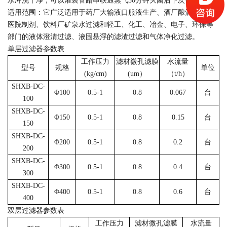
水冲洗干净，可以灌装管路串联通蒸气
30
分钟灭菌后下次使用。
适用范围：它广泛适用于药厂大输液口服液生产、酒厂酿酒、大中
医院制剂、饮料厂矿泉水过滤和轻工、化工、冶金、电子、环保等
部门的液体澄清过滤、液固悬浮的滤渣过滤和气体净化过滤。
单层过滤器参数表
工作压力
滤材微孔滤膜
水流量
型号
规格
单位
(kg/cm)
(um
）
（
t/h
）
SHXB-DC-
Φ
100
0.5-1
0.8
0.067
台
100
SHXB-DC-
Φ
150
0.5-1
0.8
0.15
台
150
SHXB-DC-
Φ
200
0.5-1
0.8
0.2
台
200
SHXB-DC-
Φ
300
0.5-1
0.8
0.4
台
300
SHXB-DC-
Φ
400
0.5-1
0.8
0.6
台
400
双层过滤器参数表
工作压力
滤材微孔滤膜
水流量