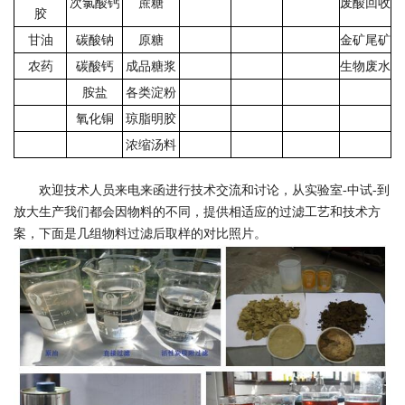
次氯酸钙
蔗糖
废酸回收
胶
甘油
碳酸钠
原糖
金矿尾矿
农药
碳酸钙
成品糖浆
生物废水
胺盐
各类淀粉
氧化铜
琼脂明胶
浓缩汤料
欢迎技术人员来电来函进行技术交流和讨论，从实验室-中试-到
放大生产我们都会因物料的不同，提供相适应的过滤工艺和技术方
案，下面是几组物料过滤后取样的对比照片。