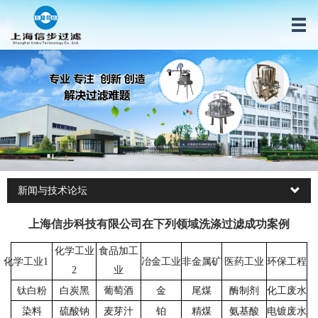
新闻与技术论坛
上海信步科技有限公司在下列领域洗涤过滤成功案例
化学工业
食品加工
化学工业
1
冶金工业
非金属矿
医药工业
环保工程
2
业
钛白粉
白炭黑
葡萄酒
金
尾煤
酶制剂
化工废水
染料
硫酸钠
麦芽汁
铂
精煤
氨基酸
电镀废水