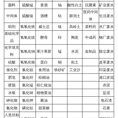
颜料
硫酸锰
黄酒
铀
酸性白土
抗菌素
矿业废水
医药中间
中间体
硫酸镍
酒糟
钴
膨润土
生活废水
体
助剂
氢氧化铁
威士忌
镍
高岭土
原料药
水厂废水
基础化学
氢氧化镁
酵母
锌
陶瓷
中成药
钢厂废水
品
化学填充
氢氧化钠
果汁果胶
锰
水泥
血制品
除尘废水
料
硅酸
氢氧化铬
蛋白
铜
粘土
皮革废水
催化剂
氯化钡
食用油
铁砂矿
工业沙
印染废水
肥皂
氯化锌
棕榈油
港口淤泥
硬脂
氯化锰
棕仁核油
赤泥
水银
氯化钠
植物黄油
盐泥
砷化物
氯化钾
酱油
电石渣
氰化物
磷化铝
甜菜糖
石膏
人造丝粘